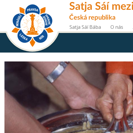
Skip
Satja Sáí mez
to
main
Česká republika
content
Satja Sáí Bába
O nás