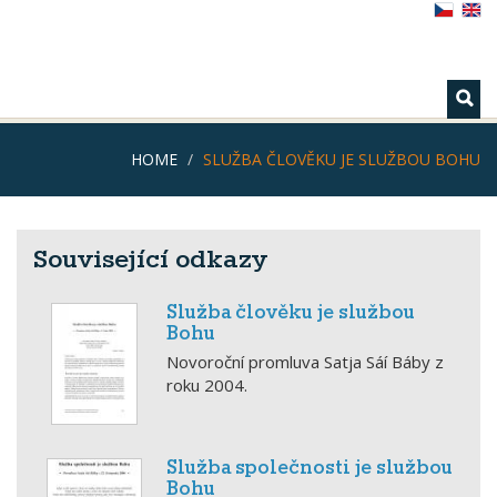
HOME
SLUŽBA ČLOVĚKU JE SLUŽBOU BOHU
Související odkazy
Služba člověku je službou
Bohu
Novoroční promluva Satja Sáí Báby z
roku 2004.
Služba společnosti je službou
Bohu