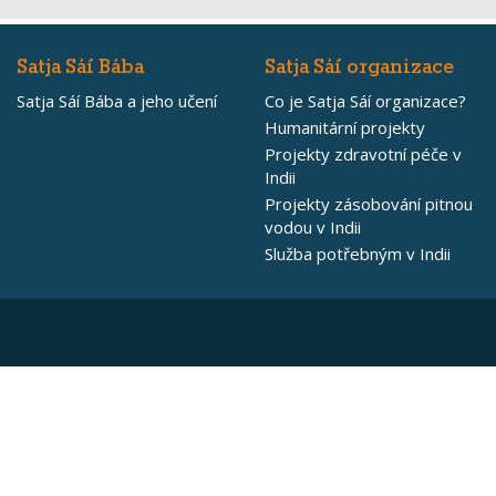
Satja Sáí Bába
Satja Sáí organizace
Satja Sáí Bába a jeho učení
Co je Satja Sáí organizace?
Humanitární projekty
Projekty zdravotní péče v
Indii
Projekty zásobování pitnou
vodou v Indii
Služba potřebným v Indii