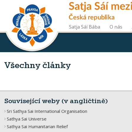
Skip
Satja Sáí mez
to
main
Česká republika
content
Satja Sáí Bába
O nás
Všechny články
Související weby (v angličtině)
Sri Sathya Sai International Organisation
Sathya Sai Universe
Sathya Sai Humanitarian Relief