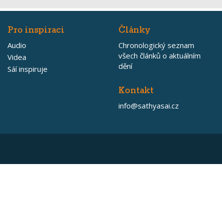
Pro inspiraci
Články
Audio
Chronologický seznam
všech článků o aktuálním
Videa
dění
Sáí inspiruje
Kontakt
info@sathyasai.cz