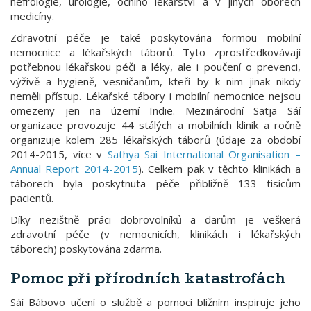
nefrologie, urologie, očního lékařství a v jiných oborech
medicíny.
Zdravotní péče je také poskytována formou mobilní
nemocnice a lékařských táborů. Tyto zprostředkovávají
potřebnou lékařskou péči a léky, ale i poučení o prevenci,
výživě a hygieně, vesničanům, kteří by k nim jinak nikdy
neměli přístup. Lékařské tábory i mobilní nemocnice nejsou
omezeny jen na území Indie. Mezinárodní Satja Sáí
organizace provozuje 44 stálých a mobilních klinik a ročně
organizuje kolem 285 lékařských táborů (údaje za období
2014-2015, více v
Sathya Sai International Organisation –
Annual Report 2014-2015
). Celkem pak v těchto klinikách a
táborech byla poskytnuta péče přibližně 133 tisícům
pacientů.
Díky nezištně práci dobrovolníků a darům je veškerá
zdravotní péče (v nemocnicích, klinikách i lékařských
táborech) poskytována zdarma.
Pomoc při přírodních katastrofách
Sáí Bábovo učení o službě a pomoci bližním inspiruje jeho