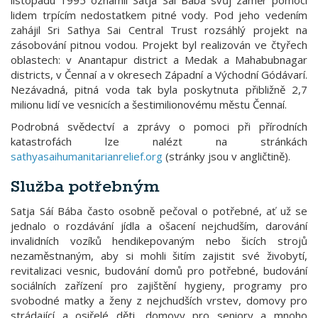
listopadu 1995 oznámil Satja Sáí Bába svůj záměr pomoci
lidem trpícím nedostatkem pitné vody. Pod jeho vedením
zahájil Sri Sathya Sai Central Trust rozsáhlý projekt na
zásobování pitnou vodou. Projekt byl realizován ve čtyřech
oblastech: v Anantapur district a Medak a Mahabubnagar
districts, v Čennaí a v okresech Západní a Východní Gódávarí.
Nezávadná, pitná voda tak byla poskytnuta přibližně 2,7
milionu lidí ve vesnicích a šestimilionovému městu Čennaí.
Podrobná svědectví a zprávy o pomoci při přírodních
katastrofách lze nalézt na stránkách
sathyasaihumanitarianrelief.org
(stránky jsou v angličtině).
Služba potřebným
Satja Sáí Bába často osobně pečoval o potřebné, ať už se
jednalo o rozdávání jídla a ošacení nejchudším, darování
invalidních vozíků hendikepovaným nebo šicích strojů
nezaměstnaným, aby si mohli šitím zajistit své živobytí,
revitalizaci vesnic, budování domů pro potřebné, budování
sociálních zařízení pro zajištění hygieny, programy pro
svobodné matky a ženy z nejchudších vrstev, domovy pro
strádající a osiřelé děti, domovy pro seniory a mnoho