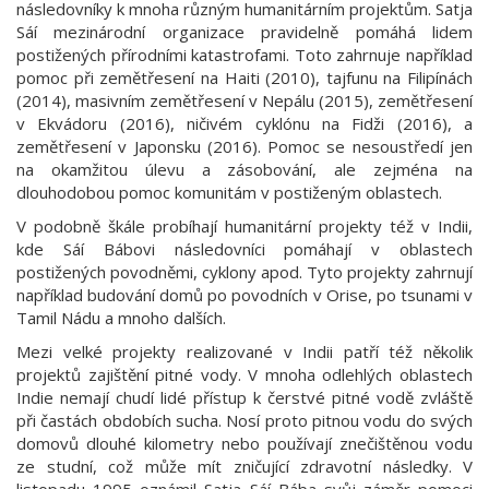
následovníky k mnoha různým humanitárním projektům. Satja
Sáí mezinárodní organizace pravidelně pomáhá lidem
postižených přírodními katastrofami. Toto zahrnuje například
pomoc při zemětřesení na Haiti (2010), tajfunu na Filipínách
(2014), masivním zemětřesení v Nepálu (2015), zemětřesení
v Ekvádoru (2016), ničivém cyklónu na Fidži (2016), a
zemětřesení v Japonsku (2016). Pomoc se nesoustředí jen
na okamžitou úlevu a zásobování, ale zejména na
dlouhodobou pomoc komunitám v postiženým oblastech.
V podobně škále probíhají humanitární projekty též v Indii,
kde Sáí Bábovi následovníci pomáhají v oblastech
postižených povodněmi, cyklony apod. Tyto projekty zahrnují
například budování domů po povodních v Orise, po tsunami v
Tamil Nádu a mnoho dalších.
Mezi velké projekty realizované v Indii patří též několik
projektů zajištění pitné vody. V mnoha odlehlých oblastech
Indie nemají chudí lidé přístup k čerstvé pitné vodě zvláště
při častách obdobích sucha. Nosí proto pitnou vodu do svých
domovů dlouhé kilometry nebo používají znečištěnou vodu
ze studní, což může mít zničující zdravotní následky. V