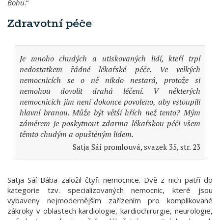
Bohu
.“
Zdravotní péče
Je mnoho chudých a utiskovaných lidí, kteří trpí
nedostatkem řádné lékařské péče. Ve velkých
nemocnicích se o ně nikdo nestará, protože si
nemohou dovolit drahá léčení. V některých
nemocnicích jim není dokonce povoleno, aby vstoupili
hlavní branou. Může být větší hřích než tento? Mým
záměrem je poskytnout zdarma lékařskou péči všem
těmto chudým a opuštěným lidem.
Satja Sáí promlouvá, svazek 35, str. 23
Satja Sáí Bába založil čtyři nemocnice. Dvě z nich patří do
kategorie tzv. specializovaných nemocnic, které jsou
vybaveny nejmodernějším zařízením pro komplikované
zákroky v oblastech kardiologie, kardiochirurgie, neurologie,