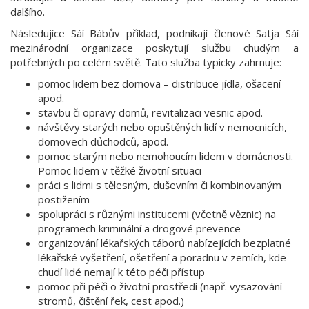
dalšího.
Následujíce Sáí Bábův příklad, podnikají členové Satja Sáí
mezinárodní organizace poskytují službu chudým a
potřebných po celém světě. Tato služba typicky zahrnuje:
pomoc lidem bez domova – distribuce jídla, ošacení
apod.
stavbu či opravy domů, revitalizaci vesnic apod.
návštěvy starých nebo opuštěných lidí v nemocnicích,
domovech důchodců, apod.
pomoc starým nebo nemohoucím lidem v domácnosti.
Pomoc lidem v těžké životní situaci
práci s lidmi s tělesným, duševním či kombinovaným
postižením
spolupráci s různými institucemi (včetně věznic) na
programech kriminální a drogové prevence
organizování lékařských táborů nabízejících bezplatné
lékařské vyšetření, ošetření a poradnu v zemích, kde
chudí lidé nemají k této péči přístup
pomoc při péči o životní prostředí (např. vysazování
stromů, čištění řek, cest apod.)