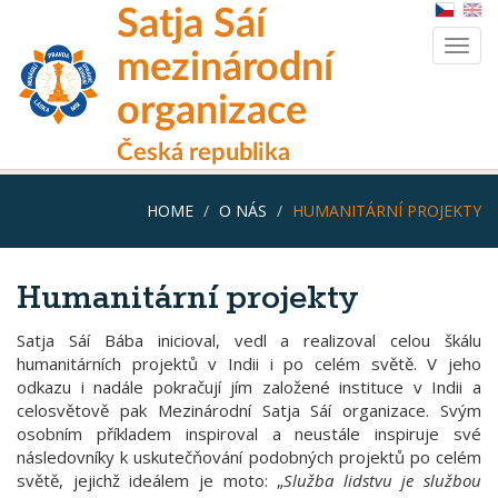
Skip
Satja Sáí
to
Togg
main
mezinárodní
navig
content
organizace
Česká republika
HOME
O NÁS
HUMANITÁRNÍ PROJEKTY
Humanitární projekty
Satja Sáí Bába inicioval, vedl a realizoval celou škálu
humanitárních projektů v Indii i po celém světě. V jeho
odkazu i nadále pokračují jím založené instituce v Indii a
celosvětově pak Mezinárodní Satja Sáí organizace. Svým
osobním příkladem inspiroval a neustále inspiruje své
následovníky k uskutečňování podobných projektů po celém
světě, jejichž ideálem je moto: „
Služba lidstvu je službou