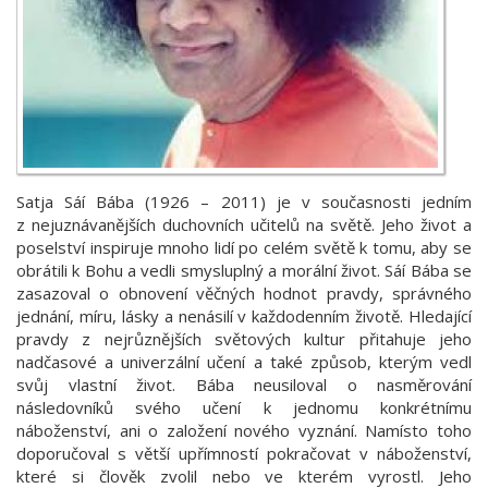
Satja Sáí Bába (1926 – 2011) je v současnosti jedním
z nejuznávanějších duchovních učitelů na světě. Jeho život a
poselství inspiruje mnoho lidí po celém světě k tomu, aby se
obrátili k Bohu a vedli smysluplný a morální život. Sáí Bába se
zasazoval o obnovení věčných hodnot pravdy, správného
jednání, míru, lásky a nenásilí v každodenním životě. Hledající
pravdy z nejrůznějších světových kultur přitahuje jeho
nadčasové a univerzální učení a také způsob, kterým vedl
svůj vlastní život. Bába neusiloval o nasměrování
následovníků svého učení k jednomu konkrétnímu
náboženství, ani o založení nového vyznání. Namísto toho
doporučoval s větší upřímností pokračovat v náboženství,
které si člověk zvolil nebo ve kterém vyrostl. Jeho