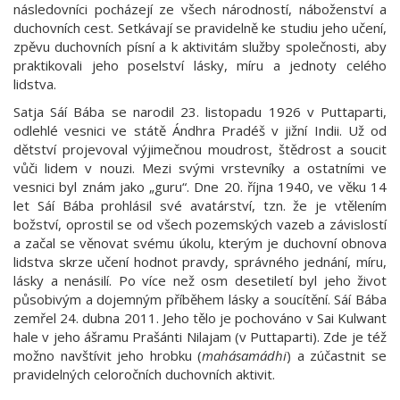
následovníci pocházejí ze všech národností, náboženství a
duchovních cest. Setkávají se pravidelně ke studiu jeho učení,
zpěvu duchovních písní a k aktivitám služby společnosti, aby
praktikovali jeho poselství lásky, míru a jednoty celého
lidstva.
Satja Sáí Bába se narodil 23. listopadu 1926 v Puttaparti,
odlehlé vesnici ve státě Ándhra Pradéš v jižní Indii. Už od
dětství projevoval výjimečnou moudrost, štědrost a soucit
vůči lidem v nouzi. Mezi svými vrstevníky a ostatními ve
vesnici byl znám jako „guru“. Dne 20. října 1940, ve věku 14
let Sáí Bába prohlásil své avatárství, tzn. že je vtělením
božství, oprostil se od všech pozemských vazeb a závislostí
a začal se věnovat svému úkolu, kterým je duchovní obnova
lidstva skrze učení hodnot pravdy, správného jednání, míru,
lásky a nenásilí. Po více než osm desetiletí byl jeho život
působivým a dojemným příběhem lásky a soucítění. Sáí Bába
zemřel 24. dubna 2011. Jeho tělo je pochováno v Sai Kulwant
hale v jeho ášramu Prašánti Nilajam (v Puttaparti). Zde je též
možno navštívit jeho hrobku (
mahásamádhi
) a zúčastnit se
pravidelných celoročních duchovních aktivit.