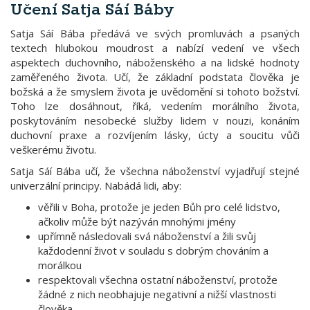
Učení Satja Sáí Báby
Satja Sáí Bába předává ve svých promluvách a psaných
textech hlubokou moudrost a nabízí vedení ve všech
aspektech duchovního, náboženského a na lidské hodnoty
zaměřeného života. Učí, že základní podstata člověka je
božská a že smyslem života je uvědomění si tohoto božství.
Toho lze dosáhnout, říká, vedením morálního života,
poskytováním nesobecké služby lidem v nouzi, konáním
duchovní praxe a rozvíjením lásky, úcty a soucitu vůči
veškerému životu.
Satja Sáí Bába učí, že všechna náboženství vyjadřují stejné
univerzální principy. Nabádá lidi, aby:
věřili v Boha, protože je jeden Bůh pro celé lidstvo,
ačkoliv může být nazýván mnohými jmény
upřímně následovali svá náboženství a žili svůj
každodenní život v souladu s dobrým chováním a
morálkou
respektovali všechna ostatní náboženství, protože
žádné z nich neobhajuje negativní a nižší vlastnosti
člověka