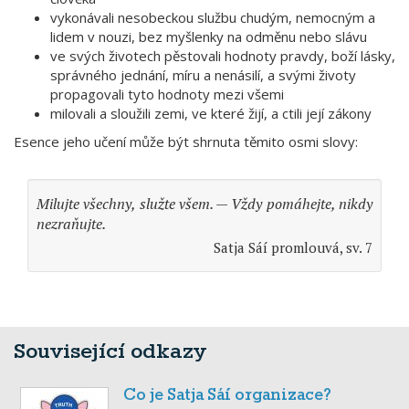
vykonávali nesobeckou službu chudým, nemocným a
lidem v nouzi, bez myšlenky na odměnu nebo slávu
ve svých životech pěstovali hodnoty pravdy, boží lásky,
správného jednání, míru a nenásilí, a svými životy
propagovali tyto hodnoty mezi všemi
milovali a sloužili zemi, ve které žijí, a ctili její zákony
Esence jeho učení může být shrnuta těmito osmi slovy:
Milujte všechny, služte všem. — Vždy pomáhejte, nikdy
nezraňujte.
Satja Sáí promlouvá, sv. 7
Související odkazy
Co je Satja Sáí organizace?