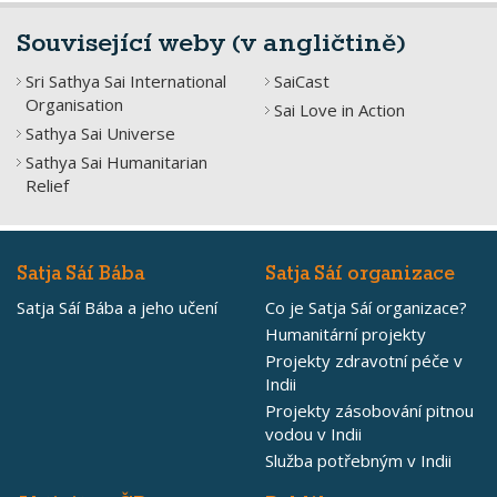
Související weby (v angličtině)
Sri Sathya Sai International
SaiCast
Organisation
Sai Love in Action
Sathya Sai Universe
Sathya Sai Humanitarian
Relief
Satja Sáí Bába
Satja Sáí organizace
Satja Sáí Bába a jeho učení
Co je Satja Sáí organizace?
Humanitární projekty
Projekty zdravotní péče v
Indii
Projekty zásobování pitnou
vodou v Indii
Služba potřebným v Indii