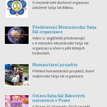
O mezinárodní duchovní organizaci
založené Satja Sáí Bábou.
Představení Mezinárodní Satja
Sáí organizace
Video (v angličtině) představující
v 6 minutách Mezinárodní Satja Sáí
organizaci a učení o pěti lidských
hodnotách.
Humanitární projekty
Přehled humanitárních projektů, které
realizovala Satja Sái organizace.
Oslava Satja Sáí Bábových
narozenin v Praze
V Praze 23. listopadu 2019 se sešli