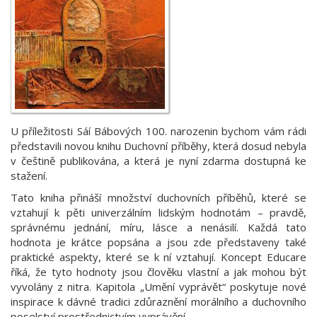
U příležitosti Sáí Bábových 100. narozenin bychom vám rádi
představili novou knihu Duchovní příběhy, která dosud nebyla
v češtině publikována, a která je nyní zdarma dostupná ke
stažení.
Tato kniha přináší množství duchovních příběhů, které se
vztahují k pěti univerzálním lidským hodnotám – pravdě,
správnému jednání, míru, lásce a nenásilí. Každá tato
hodnota je krátce popsána a jsou zde představeny také
praktické aspekty, které se k ní vztahují. Koncept Educare
říká, že tyto hodnoty jsou člověku vlastní a jak mohou být
vyvolány z nitra. Kapitola „Umění vyprávět“ poskytuje nové
inspirace k dávné tradici zdůraznění morálního a duchovního
poselství prostřednictvím vyprávění.