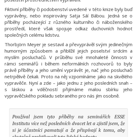
Fiktivní příběhy či podobenství uvedené v této knize byly buď
vyprávěny, nebo inspirovány Satja Sáí Bábou. Jedná se o
příběhy pocházející z různého kulturního či náboženského
prostředí, které však spojuje odkaz duchovních hodnot
společných celému lidstvu.
Thorbjörn Meyer je sestavil a převyprávěl svým jedinečným
humorným způsobem a přiblížil jejich poselství srdcím a
myslím posluchačů. V průběhu své mnohaleté činnosti v
rámci seminářů i během neformálních rozhovorů to byly
právě příběhy a jeho umění vyprávět je, nač jeho posluchači
netrpělivě čekali. Proto na něj vzpomínáme jako na skvělého
vypravěče. Nyní a zde – jako jednu z jeho posledních snah –
s láskou a vděčností přijímáme malou sbírku jeho
vypravěčského pokladu sebraného pro nás jím osobně.
Používal jsem tyto příběhy na seminářích ESSE
Institutu více než posledních dvacet let a zjistil jsem, že
si je účastníci pamatují a že přispívají k tomu, aby
skutečně praktikovali tyto lidské hodnoty.