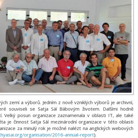
vých zemí a výborů. Jedním z nově vzniklých výborů je archivní,
ré souviseli se Satja Sáí Bábovým životem. Dalšími hodně
í. Velký posun organizace zaznamenala v oblasti IT, ale také
ta je činnost Satja Sáí mezinárodní organizace v této oblasti
rganizace za minulý rok je možné nalézt na anglických webových
thyasai.org/organisation/2016-annual-report
).