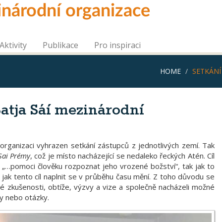
inárodní organizace
Aktivity
Publikace
Pro inspiraci
HOME
SETKÁNÍ
atja Sáí mezinárodní
í organizaci vyhrazen setkání zástupců z jednotlivých zemí. Tak
Sai Prémy
, což je místo nacházející se nedaleko řeckých Atén. Cíl
e „…pomoci člověku rozpoznat jeho vrozené božství“, tak jak to
jak tento cíl naplnit se v průběhu času mění. Z toho důvodu se
ové zkušenosti, obtíže, výzvy a vize a společně nacházeli možné
y nebo otázky.