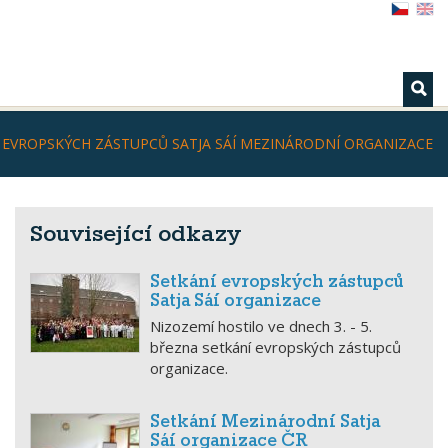
 EVROPSKÝCH ZÁSTUPCŮ SATJA SÁÍ MEZINÁRODNÍ ORGANIZACE
Související odkazy
Setkání evropských zástupců
Satja Sáí organizace
Nizozemí hostilo ve dnech 3. - 5.
března setkání evropských zástupců
organizace.
Setkání Mezinárodní Satja
Sáí organizace ČR