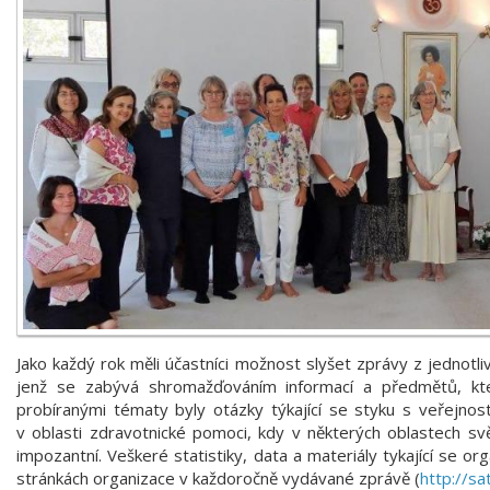
Jako každý rok měli účastníci možnost slyšet zprávy z jednotli
jenž se zabývá shromažďováním informací a předmětů, kte
probíranými tématy byly otázky týkající se styku s veřejnost
v oblasti zdravotnické pomoci, kdy v některých oblastech svě
impozantní. Veškeré statistiky, data a materiály tykající se o
stránkách organizace v každoročně vydávané zprávě (
http://sa