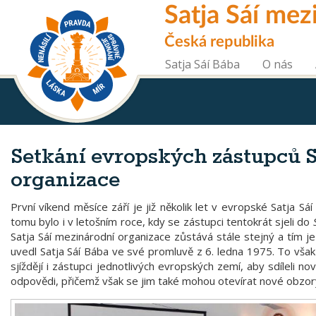
Skip
Satja Sáí mez
to
main
Česká republika
content
Satja Sáí Bába
O nás
Setkání evropských zástupců S
organizace
První víkend měsíce září je již několik let v evropské Satja Sá
tomu bylo i v letošním roce, kdy se zástupci tentokrát sjeli do
Satja Sáí mezinárodní organizace zůstává stále stejný a tím j
uvedl Satja Sáí Bába ve své promluvě z 6. ledna 1975. To však 
sjíždějí i zástupci jednotlivých evropských zemí, aby sdíleli n
odpovědi, přičemž však se jim také mohou otevírat nové obzor