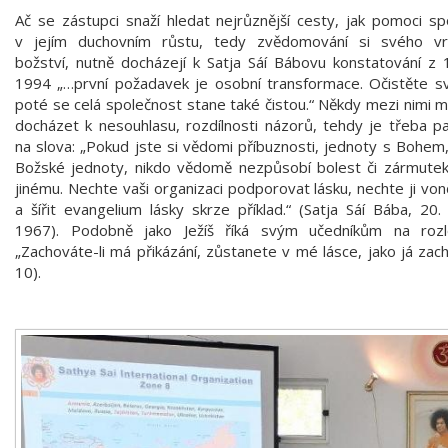
Ač se zástupci snaží hledat nejrůznější cesty, jak pomoci sp
v jejím duchovním růstu, tedy zvědomování si svého v
božství, nutně docházejí k Satja Sáí Bábovu konstatování z 
1994 „…první požadavek je osobní transformace. Očistěte s
poté se celá společnost stane také čistou.“ Někdy mezi nimi 
docházet k nesouhlasu, rozdílnosti názorů, tehdy je třeba 
na slova: „Pokud jste si vědomi příbuznosti, jednoty s Bohem,
Božské jednoty, nikdo vědomě nezpůsobí bolest či zármute
jinému. Nechte vaši organizaci podporovat lásku, nechte ji von
a šířit evangelium lásky skrze příklad.“ (Satja Sáí Bába, 20.
1967). Podobně jako Ježíš říká svým učedníkům na rozl
„Zachováte-li má přikázání, zůstanete v mé lásce, jako já zac
10).