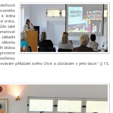
olečnosti
rozeného
14. ledna
vá srdce,
může také
pamatovat
 základní
k někomu
ět láskou
 prosince
oučenou:
hovávám přikázání svého Otce a zůstávám v jeho lásce.“ (J 15,