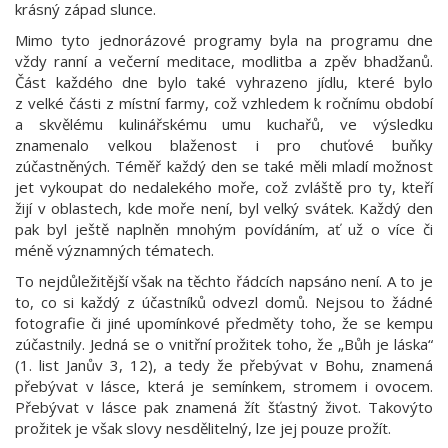
krásný západ slunce.
Mimo tyto jednorázové programy byla na programu dne
vždy ranní a večerní meditace, modlitba a zpěv bhadžanů.
Část každého dne bylo také vyhrazeno jídlu, které bylo
z velké části z místní farmy, což vzhledem k ročnímu období
a skvělému kulinářskému umu kuchařů, ve výsledku
znamenalo velkou blaženost i pro chuťové buňky
zúčastněných. Téměř každý den se také měli mladí možnost
jet vykoupat do nedalekého moře, což zvláště pro ty, kteří
žijí v oblastech, kde moře není, byl velký svátek. Každý den
pak byl ještě naplněn mnohým povídáním, ať už o více či
méně významných tématech.
To nejdůležitější však na těchto řádcích napsáno není. A to je
to, co si každý z účastníků odvezl domů. Nejsou to žádné
fotografie či jiné upomínkové předměty toho, že se kempu
zúčastnily. Jedná se o vnitřní prožitek toho, že „Bůh je láska“
(1. list Janův 3, 12), a tedy že přebývat v Bohu, znamená
přebývat v lásce, která je semínkem, stromem i ovocem.
Přebývat v lásce pak znamená žít šťastný život. Takovýto
prožitek je však slovy nesdělitelný, lze jej pouze prožít.