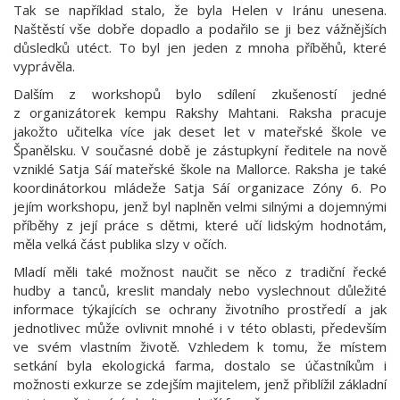
Tak se například stalo, že byla Helen v Iránu unesena.
Naštěstí vše dobře dopadlo a podařilo se ji bez vážnějších
důsledků utéct. To byl jen jeden z mnoha příběhů, které
vyprávěla.
Dalším z workshopů bylo sdílení zkušeností jedné
z organizátorek kempu Rakshy Mahtani. Raksha pracuje
jakožto učitelka více jak deset let v mateřské škole ve
Španělsku. V současné době je zástupkyní ředitele na nově
vzniklé Satja Sáí mateřské škole na Mallorce. Raksha je také
koordinátorkou mládeže Satja Sáí organizace Zóny 6. Po
jejím workshopu, jenž byl naplněn velmi silnými a dojemnými
příběhy z její práce s dětmi, které učí lidským hodnotám,
měla velká část publika slzy v očích.
Mladí měli také možnost naučit se něco z tradiční řecké
hudby a tanců, kreslit mandaly nebo vyslechnout důležité
informace týkajících se ochrany životního prostředí a jak
jednotlivec může ovlivnit mnohé i v této oblasti, především
ve svém vlastním životě. Vzhledem k tomu, že místem
setkání byla ekologická farma, dostalo se účastníkům i
možnosti exkurze se zdejším majitelem, jenž přiblížil základní