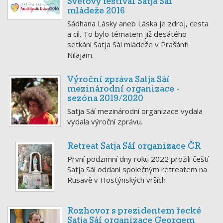
Světový festival Satja Sáí
mládeže 2016
Sádhana Lásky aneb Láska je zdroj, cesta
a cíl. To bylo tématem již desátého
setkání Satja Sáí mládeže v Prašánti
Nilajam.
Výroční zpráva Satja Sáí
mezinárodní organizace -
sezóna 2019/2020
Satja Sáí mezinárodní organizace vydala
vydala výroční zprávu.
Retreat Satja Sáí organizace ČR
První podzimní dny roku 2022 prožili čeští
Satja Sáí oddaní společným retreatem na
Rusavě v Hostýnských vrších
Rozhovor s prezidentem řecké
Satja Sáí organizace Georgem