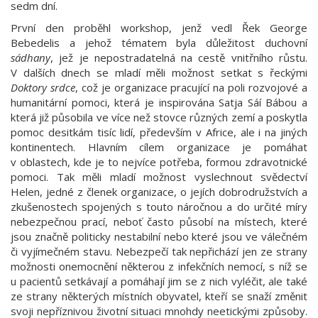
sedm dní.
První den proběhl workshop, jenž vedl Řek George
Bebedelis a jehož tématem byla důležitost duchovní
sádhany
, jež je nepostradatelná na cestě vnitřního růstu.
V dalších dnech se mladí měli možnost setkat s řeckými
Doktory srdce
, což je organizace pracující na poli rozvojové a
humanitární pomoci, která je inspirována Satja Sáí Bábou a
která již působila ve více než stovce různých zemí a poskytla
pomoc desitkám tisíc lidí, především v Africe, ale i na jiných
kontinentech. Hlavním cílem organizace je pomáhat
v oblastech, kde je to nejvíce potřeba, formou zdravotnické
pomoci. Tak měli mladí možnost vyslechnout svědectví
Helen, jedné z členek organizace, o jejích dobrodružstvích a
zkušenostech spojených s touto náročnou a do určité míry
nebezpečnou prací, neboť často působí na místech, které
jsou značně politicky nestabilní nebo které jsou ve válečném
či vyjímečném stavu. Nebezpečí tak nepřichází jen ze strany
možnosti onemocnění některou z infekčních nemocí, s níž se
u pacientů setkávají a pomáhají jim se z nich vyléčit, ale také
ze strany některých místních obyvatel, kteří se snaží změnit
svoji nepříznivou životní situaci mnohdy neetickými způsoby.