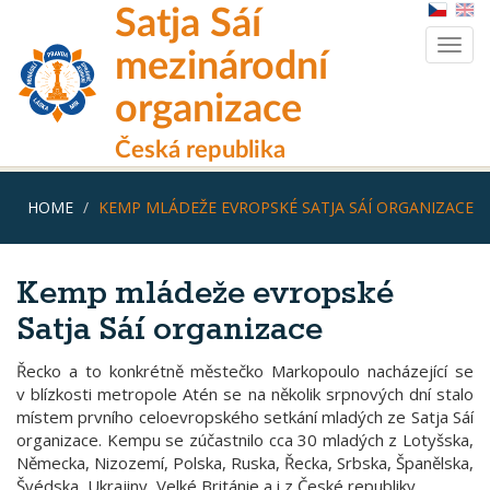
Skip
Satja Sáí
to
Togg
main
mezinárodní
navig
content
organizace
Česká republika
HOME
KEMP MLÁDEŽE EVROPSKÉ SATJA SÁÍ ORGANIZACE
Kemp mládeže evropské
Satja Sáí organizace
Řecko a to konkrétně městečko Markopoulo nacházející se
v blízkosti metropole Atén se na několik srpnových dní stalo
místem prvního celoevropského setkání mladých ze Satja Sáí
organizace. Kempu se zúčastnilo cca 30 mladých z Lotyšska,
Německa, Nizozemí, Polska, Ruska, Řecka, Srbska, Španělska,
Švédska, Ukrajiny, Velké Británie a i z České republiky.