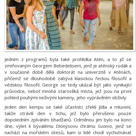
Jedním z programů byla také prohlídka Atén, a to již se
zmiňovaným Georgem Bebedelisem, jenž je aténský rodák a
v současné době dělá doktorát na univerzitě v Aténách,
přičemž se dlouhodobě zabývá klasickou řeckou filosofií a
védskou filosofií. George se tedy ukázal být jako vynikající
průvodce, neboť mnohá starověká místa, jež jsou na první
pohled pouhými neživými kameny, jeho vyprávěním obživly.
Jeden den kempu se také účastníci zřekli jídla a mluvení,
takže strávili den v tichu, jež bylo přerušeno pouze
dopoledním zpíváním bhadžanů. Odměnou jim bylo na konci
dne, výlet k bývalému Dionýsovu chrámu
Suonio
, jenž se
nachází na mořském útesů, kam si lidé chodí vychutnávat