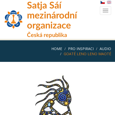
Skip
Satja Sáí
to
Togg
main
mezinárodní
navig
content
organizace
Česká republika
HOME
PRO INSPIRACI
AUDIO
GOATÉ LENO LENO MAOTÉ