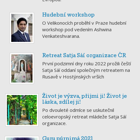
Hudební workshop
O Velikonocích proběhl v Praze hudební
workshop pod vedením Ashwina
Venkateshvarana.
Retreat Satja Sáí organizace ČR
První podzimní dny roku 2022 prožili čeští
Satja Sáí oddaní společným retreatem na
Rusavě v Hostýnských vrších
Život je výzva, přijmi ji! Život je
láska, sdílej ji!
Po dvouleté odmlce se uskutečnil
celoevropský retreat mládeže Satja Sáí
organizace.
Guru púrnimá 2021