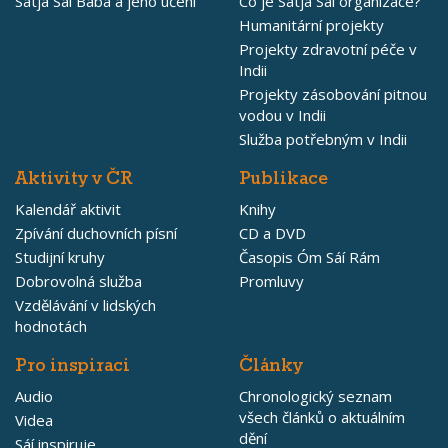
Satja Sáí Bába a jeho učení
Co je Satja Sáí organizace?
Humanitární projekty
Projekty zdravotní péče v
Indii
Projekty zásobování pitnou
vodou v Indii
Služba potřebným v Indii
Aktivity v ČR
Publikace
Kalendář aktivit
Knihy
Zpívání duchovních písní
CD a DVD
Studijní kruhy
Časopis Óm Sáí Rám
Dobrovolná služba
Promluvy
Vzdělávání v lidských
hodnotách
Pro inspiraci
Články
Audio
Chronologický seznam
všech článků o aktuálním
Videa
dění
Sáí inspiruje