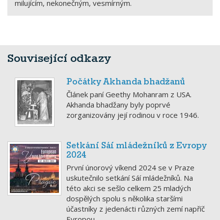
milujícím, nekonečným, vesmírným.
Související odkazy
Počátky Akhanda bhadžanů
Článek paní Geethy Mohanram z USA.
Akhanda bhadžany byly poprvé
zorganizovány její rodinou v roce 1946.
Setkání Sáí mládežníků z Evropy
2024
První únorový víkend 2024 se v Praze
uskutečnilo setkání Sáí mládežníků. Na
této akci se sešlo celkem 25 mladých
dospělých spolu s několika staršími
účastníky z jedenácti různých zemí napříč
Evropou.