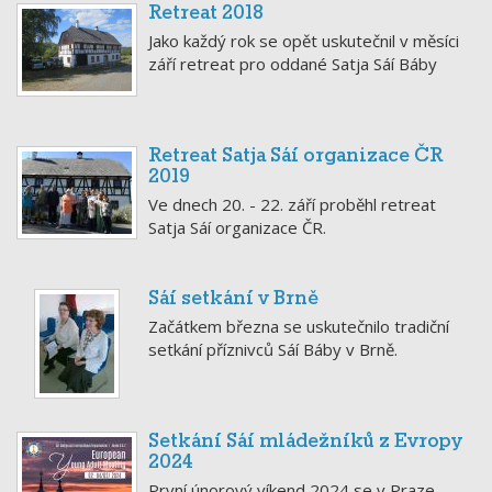
Retreat 2018
Jako každý rok se opět uskutečnil v měsíci
září retreat pro oddané Satja Sáí Báby
Retreat Satja Sáí organizace ČR
2019
Ve dnech 20. - 22. září proběhl retreat
Satja Sáí organizace ČR.
Sáí setkání v Brně
Začátkem března se uskutečnilo tradiční
setkání příznivců Sáí Báby v Brně.
Setkání Sáí mládežníků z Evropy
2024
První únorový víkend 2024 se v Praze