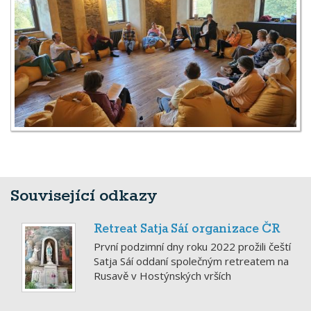
Související odkazy
Retreat Satja Sáí organizace ČR
První podzimní dny roku 2022 prožili čeští
Satja Sáí oddaní společným retreatem na
Rusavě v Hostýnských vrších