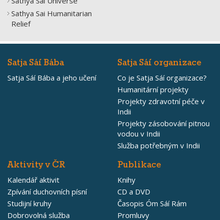
Sathya Sai Universe
Sathya Sai Humanitarian
Relief
Satja Sáí Bába
Satja Sáí organizace
Satja Sáí Bába a jeho učení
Co je Satja Sáí organizace?
Humanitární projekty
Projekty zdravotní péče v
Indii
Projekty zásobování pitnou
vodou v Indii
Služba potřebným v Indii
Aktivity v ČR
Publikace
Kalendář aktivit
Knihy
Zpívání duchovních písní
CD a DVD
Studijní kruhy
Časopis Óm Sáí Rám
Dobrovolná služba
Promluvy