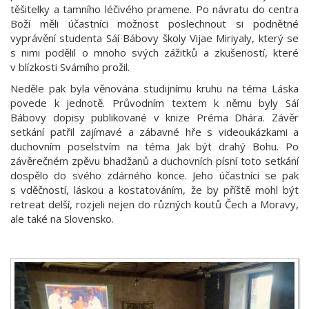
těšitelky a tamního léčivého pramene. Po návratu do centra
Boží měli účastníci možnost poslechnout si podnětné
vyprávění studenta Sáí Bábovy školy Vijae Miriyaly, který se
s nimi podělil o mnoho svých zážitků a zkušeností, které
v blízkosti Svámího prožil.
Neděle pak byla věnována studijnímu kruhu na téma Láska
povede k jednotě. Průvodním textem k němu byly Sáí
Bábovy dopisy publikované v knize Préma Dhára. Závěr
setkání patřil zajímavé a zábavné hře s videoukázkami a
duchovním poselstvím na téma Jak být drahý Bohu. Po
závěrečném zpěvu bhadžanů a duchovních písní toto setkání
dospělo do svého zdárného konce. Jeho účastníci se pak
s vděčností, láskou a kostatováním, že by příště mohl být
retreat delší, rozjeli nejen do různých koutů Čech a Moravy,
ale také na Slovensko.