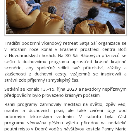
Tradiční podzimní víkendový retreat Satja Sáí organizace se
v letošním roce konal v krásném prostředí centra Boží
v Novohradských horách. Na 30 Sáí Bábových příznivců se
sešlo k duchovnímu programu uprostřed krásné krajinné
scenérie, aby společně sdíleli své přátelství, zážitky a
zkušenosti z duchovní cesty, vzájemně se inspirovali a
strávili zde příjemný i smysluplný čas.
Setkání se konalo 13.–15. října 2023 a navzdory nepříznivým
předpovědím bylo provázeno krásným počasím.
Ranní programy zahrnovaly meditaci na světlo, zpěv véd,
manter a duchovních písní, ale také cvičení jógy pod
odborným lektorským vedením. V sobotu byla část
programu věnována pěšímu výletu přírodou na nedaleké
poutní místo v Dobré vodě s návštěvou kostela Panny Marie